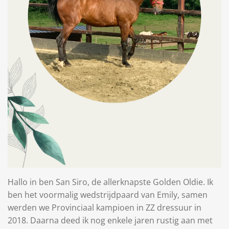
Hallo in ben San Siro, de allerknapste Golden Oldie. Ik
ben het voormalig wedstrijdpaard van Emily, samen
werden we Provinciaal kampioen in ZZ dressuur in
2018. Daarna deed ik nog enkele jaren rustig aan met