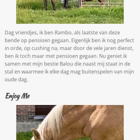
Dag vriendjes, ik ben Rambo, als laatste van deze
bende op pensioen gegaan. Eigenlijk ben ik nog perfect
in orde, op cushing na, maar door de vele jaren dienst,
ben ik toch maar met pensioen gegaan. Nu geniet ik
samen met mijn bestie Balou die naast mij staat in de
stal en waarmee ik elke dag mag buitenspelen van mijn
oude dag.
Enjoy Me