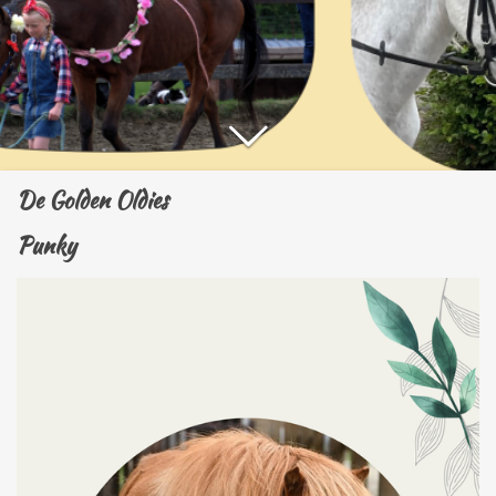
De Golden Oldies
Punky