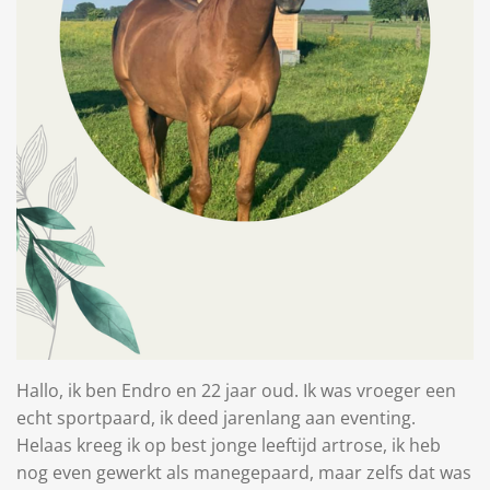
Hallo, ik ben Endro en 22 jaar oud. Ik was vroeger een
echt sportpaard, ik deed jarenlang aan eventing.
Helaas kreeg ik op best jonge leeftijd artrose, ik heb
nog even gewerkt als manegepaard, maar zelfs dat was