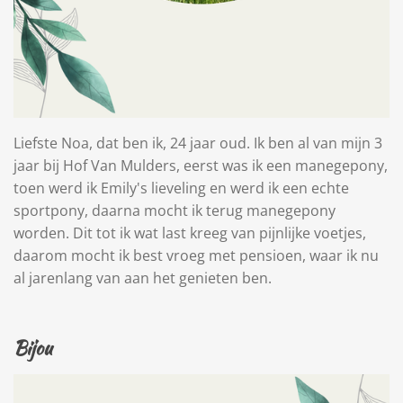
Liefste Noa, dat ben ik, 24 jaar oud. Ik ben al van mijn 3
jaar bij Hof Van Mulders, eerst was ik een manegepony,
toen werd ik Emily's lieveling en werd ik een echte
sportpony, daarna mocht ik terug manegepony
worden. Dit tot ik wat last kreeg van pijnlijke voetjes,
daarom mocht ik best vroeg met pensioen, waar ik nu
al jarenlang van aan het genieten ben.
Bijou